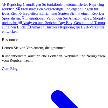
Repricing-Grundlagen
So funktioniert automatisiertes Repricing
wirklich.
Preisstrategien
Vorgefertigte und eigene Regeln für
jedes Ziel.
Begleitete Einrichtung
Starten Sie mit einem Repricer-
Spezialisten.
Integrationen
Verbinden Sie Amazon, eBay, Shopify
und mehr.
Analysen und Berichte
Buy Box, Gewinn und Tempo
auf einen Blick.
Amazon Business
Repricing für B2B-Verkäufer
entwickelt.
Ressourcen
Lernen Sie von Verkäufern,
die gewinnen.
Kundenberichte, ausführliche Leitfäden, Webinare und Neuigkeiten
vom Repricer-Team.
Zum Blog