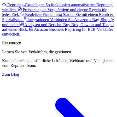
Repricing-Grundlagen
So funktioniert automatisiertes Repricing
wirklich.
Preisstrategien
Vorgefertigte und eigene Regeln für
jedes Ziel.
Begleitete Einrichtung
Starten Sie mit einem Repricer-
Spezialisten.
Integrationen
Verbinden Sie Amazon, eBay, Shopify
und mehr.
Analysen und Berichte
Buy Box, Gewinn und Tempo
auf einen Blick.
Amazon Business
Repricing für B2B-Verkäufer
entwickelt.
Ressourcen
Lernen Sie von Verkäufern,
die gewinnen.
Kundenberichte, ausführliche Leitfäden, Webinare und Neuigkeiten
vom Repricer-Team.
Zum Blog