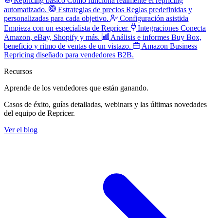
Repricing básico
Cómo funciona realmente el repricing
automatizado.
Estrategias de precios
Reglas predefinidas y
personalizadas para cada objetivo.
Configuración asistida
Empieza con un especialista de Repricer.
Integraciones
Conecta
Amazon, eBay, Shopify y más.
Análisis e informes
Buy Box,
beneficio y ritmo de ventas de un vistazo.
Amazon Business
Repricing diseñado para vendedores B2B.
Recursos
Aprende de los vendedores
que están ganando.
Casos de éxito, guías detalladas, webinars y las últimas novedades
del equipo de Repricer.
Ver el blog