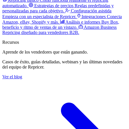
Repricing básico
Cómo funciona realmente el repricing
automatizado.
Estrategias de precios
Reglas predefinidas y
personalizadas para cada objetivo.
Configuración asistida
Empieza con un especialista de Repricer.
Integraciones
Conecta
Amazon, eBay, Shopify y más.
Análisis e informes
Buy Box,
beneficio y ritmo de ventas de un vistazo.
Amazon Business
Repricing diseñado para vendedores B2B.
Recursos
Aprende de los vendedores
que están ganando.
Casos de éxito, guías detalladas, webinars y las últimas novedades
del equipo de Repricer.
Ver el blog