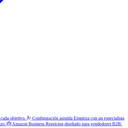
 cada objetivo.
Configuración asistida
Empieza con un especialista
azo.
Amazon Business
Repricing diseñado para vendedores B2B.