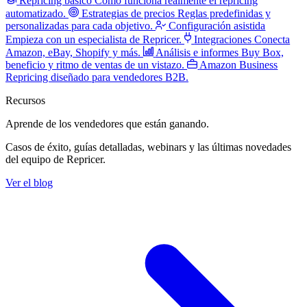
Repricing básico
Cómo funciona realmente el repricing
automatizado.
Estrategias de precios
Reglas predefinidas y
personalizadas para cada objetivo.
Configuración asistida
Empieza con un especialista de Repricer.
Integraciones
Conecta
Amazon, eBay, Shopify y más.
Análisis e informes
Buy Box,
beneficio y ritmo de ventas de un vistazo.
Amazon Business
Repricing diseñado para vendedores B2B.
Recursos
Aprende de los vendedores
que están ganando.
Casos de éxito, guías detalladas, webinars y las últimas novedades
del equipo de Repricer.
Ver el blog