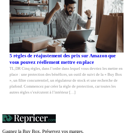
5 règles de réajustement des prix sur Amazon que
vous pouvez réellement mettre en place
TL;DR Cinq règles, dans l’ordre dans lequel vous devriez les mettre en
place : une protection des bénéfices, un outil de suivi de la « Buy Box
», un filtre concurrentiel, un régulateur de stock et une recherche de
plafond. Commencez par créer la règle de protection, car toutes les
autres règles s’exécutent à l’intérieur […]
Gagnez la Buy Box. Préservez vos
marges.