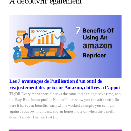
À découvrir également
Repricer.com
you
reacts
sleep
in
seconds.
Les 7 avantages de l’utilisation d’un outil de
réajustement des prix sur Amazon, chiffres à l’appui
TL;DR Every repricer article says the same three things: save time, win
the Buy Box, boost profits. None of them show you the arithmetic. So
here it is. Seven benefits, each with a worked example you can run
against your own numbers, and an honest note on when the benefit
doesn’t apply. The two that […]