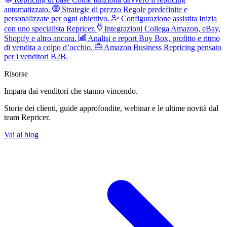
automatizzato.
Strategie di prezzo
Regole predefinite e
personalizzate per ogni obiettivo.
Configurazione assistita
Inizia
con uno specialista Repricer.
Integrazioni
Collega Amazon, eBay,
Shopify e altro ancora.
Analisi e report
Buy Box, profitto e ritmo
di vendita a colpo d’occhio.
Amazon Business
Repricing pensato
per i venditori B2B.
Risorse
Impara dai venditori
che stanno vincendo.
Storie dei clienti, guide approfondite, webinar e le ultime novità dal
team Repricer.
Vai al blog