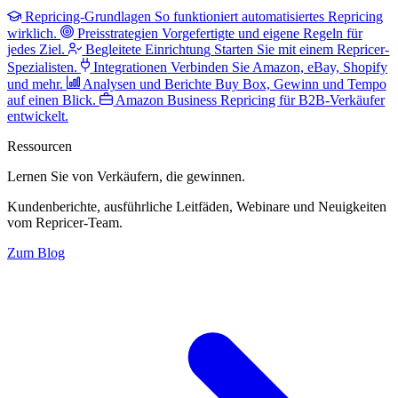
Repricing-Grundlagen
So funktioniert automatisiertes Repricing
wirklich.
Preisstrategien
Vorgefertigte und eigene Regeln für
jedes Ziel.
Begleitete Einrichtung
Starten Sie mit einem Repricer-
Spezialisten.
Integrationen
Verbinden Sie Amazon, eBay, Shopify
und mehr.
Analysen und Berichte
Buy Box, Gewinn und Tempo
auf einen Blick.
Amazon Business
Repricing für B2B-Verkäufer
entwickelt.
Ressourcen
Lernen Sie von Verkäufern,
die gewinnen.
Kundenberichte, ausführliche Leitfäden, Webinare und Neuigkeiten
vom Repricer-Team.
Zum Blog