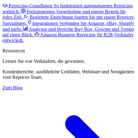
Repricing-Grundlagen
So funktioniert automatisiertes Repricing
wirklich.
Preisstrategien
Vorgefertigte und eigene Regeln für
jedes Ziel.
Begleitete Einrichtung
Starten Sie mit einem Repricer-
Spezialisten.
Integrationen
Verbinden Sie Amazon, eBay, Shopify
und mehr.
Analysen und Berichte
Buy Box, Gewinn und Tempo
auf einen Blick.
Amazon Business
Repricing für B2B-Verkäufer
entwickelt.
Ressourcen
Lernen Sie von Verkäufern,
die gewinnen.
Kundenberichte, ausführliche Leitfäden, Webinare und Neuigkeiten
vom Repricer-Team.
Zum Blog