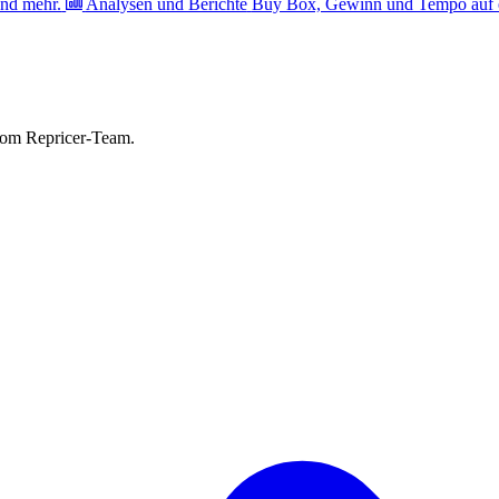
nd mehr.
Analysen und Berichte
Buy Box, Gewinn und Tempo auf e
vom Repricer-Team.