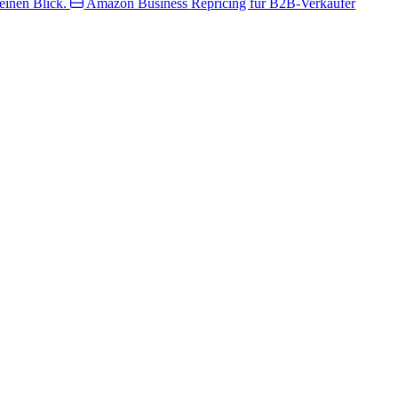
inen Blick.
Amazon Business
Repricing für B2B-Verkäufer