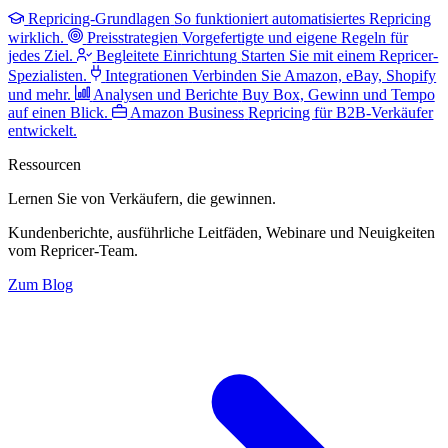
Repricing-Grundlagen
So funktioniert automatisiertes Repricing
wirklich.
Preisstrategien
Vorgefertigte und eigene Regeln für
jedes Ziel.
Begleitete Einrichtung
Starten Sie mit einem Repricer-
Spezialisten.
Integrationen
Verbinden Sie Amazon, eBay, Shopify
und mehr.
Analysen und Berichte
Buy Box, Gewinn und Tempo
auf einen Blick.
Amazon Business
Repricing für B2B-Verkäufer
entwickelt.
Ressourcen
Lernen Sie von Verkäufern,
die gewinnen.
Kundenberichte, ausführliche Leitfäden, Webinare und Neuigkeiten
vom Repricer-Team.
Zum Blog