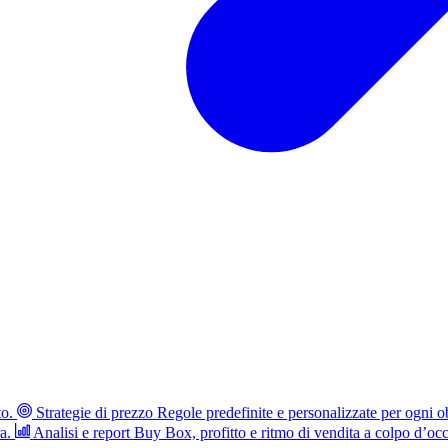
to.
Strategie di prezzo
Regole predefinite e personalizzate per ogni ob
a.
Analisi e report
Buy Box, profitto e ritmo di vendita a colpo d’occ