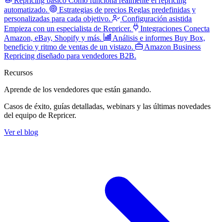
Repricing básico
Cómo funciona realmente el repricing
automatizado.
Estrategias de precios
Reglas predefinidas y
personalizadas para cada objetivo.
Configuración asistida
Empieza con un especialista de Repricer.
Integraciones
Conecta
Amazon, eBay, Shopify y más.
Análisis e informes
Buy Box,
beneficio y ritmo de ventas de un vistazo.
Amazon Business
Repricing diseñado para vendedores B2B.
Recursos
Aprende de los vendedores
que están ganando.
Casos de éxito, guías detalladas, webinars y las últimas novedades
del equipo de Repricer.
Ver el blog