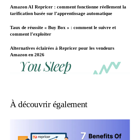
Amazon AI Repricer : comment fonctionne réellement la
tarification basée sur l’apprentissage automatique
Taux de réussite « Buy Box » : comment le suivre et
comment l’exploiter
Alternatives éclairées à Repricer pour les vendeurs
Amazon en 2026
REPRICER
Win
Your
competitor
the
drops
Buy
price
Box
at
2am.
while
À découvrir également
Repricer.com
you
reacts
sleep
in
seconds.