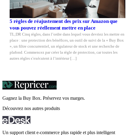
5 règles de réajustement des prix sur Amazon que
vous pouvez réellement mettre en place
TL;DR Cinq règles, dans l’ordre dans lequel vous devriez les mettre en
place : une protection des bénéfices, un outil de suivi de la « Buy Box
», un filtre concurrentiel, un régulateur de stock et une recherche de
plafond. Commencez par créer la règle de protection, car toutes les
autres règles s’exécutent à l’intérieur […]
Gagnez la Buy Box. Préservez vos
marges.
Découvrez nos autres produits
Un support client e-commerce plus rapide et plus intelligent