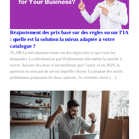
Réajustement des prix basé sur des règles ou sur l’IA
: quelle est la solution la mieux adaptée à votre
catalogue ?
TL;DR La réévaluation basée sur des règles fait ce que vous lui
demandez. La réévaluation par IA détermine elle-même la marche à
suivre. Aucune des deux n’est meilleure que l’autre, et en 2026, la
question ne sera pas de savoir laquelle choisir. La plupart des outils
performants proposent les deux options ; le véritable choix […]