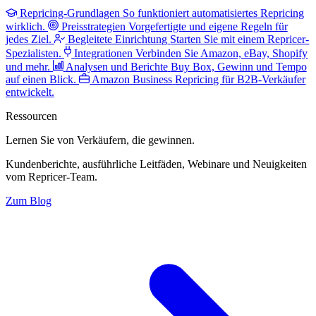
Repricing-Grundlagen
So funktioniert automatisiertes Repricing
wirklich.
Preisstrategien
Vorgefertigte und eigene Regeln für
jedes Ziel.
Begleitete Einrichtung
Starten Sie mit einem Repricer-
Spezialisten.
Integrationen
Verbinden Sie Amazon, eBay, Shopify
und mehr.
Analysen und Berichte
Buy Box, Gewinn und Tempo
auf einen Blick.
Amazon Business
Repricing für B2B-Verkäufer
entwickelt.
Ressourcen
Lernen Sie von Verkäufern,
die gewinnen.
Kundenberichte, ausführliche Leitfäden, Webinare und Neuigkeiten
vom Repricer-Team.
Zum Blog