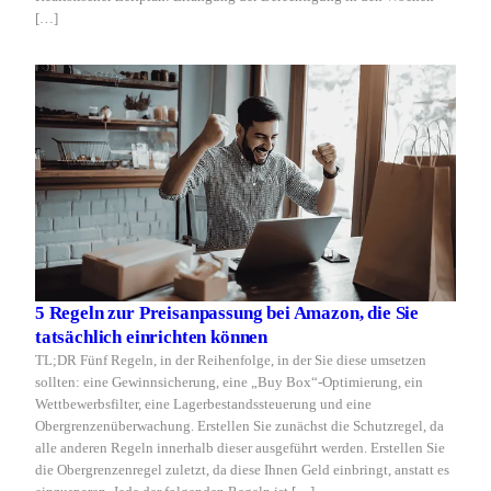
[…]
5 Regeln zur Preisanpassung bei Amazon, die Sie
tatsächlich einrichten können
TL;DR Fünf Regeln, in der Reihenfolge, in der Sie diese umsetzen
sollten: eine Gewinnsicherung, eine „Buy Box“-Optimierung, ein
Wettbewerbsfilter, eine Lagerbestandssteuerung und eine
Obergrenzenüberwachung. Erstellen Sie zunächst die Schutzregel, da
alle anderen Regeln innerhalb dieser ausgeführt werden. Erstellen Sie
die Obergrenzenregel zuletzt, da diese Ihnen Geld einbringt, anstatt es