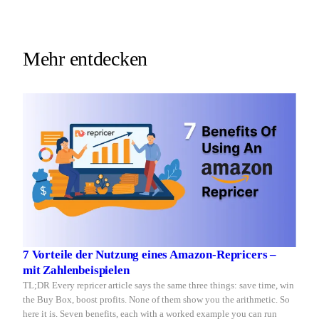
the
drops
Buy
price
Box
at
2am.
while
Mehr entdecken
Repricer.com
you
reacts
sleep
in
seconds.
7 Vorteile der Nutzung eines Amazon-Repricers –
mit Zahlenbeispielen
TL;DR Every repricer article says the same three things: save time, win
the Buy Box, boost profits. None of them show you the arithmetic. So
here it is. Seven benefits, each with a worked example you can run