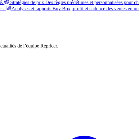
é.
Stratégies de prix
Des règles prédéfinies et personnalisées pour ch
us.
Analyses et rapports
Buy Box, profit et cadence des ventes en un
ctualités de l’équipe Repricer.