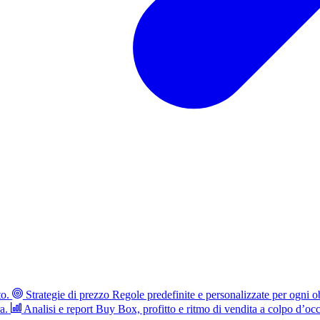
to.
Strategie di prezzo
Regole predefinite e personalizzate per ogni ob
a.
Analisi e report
Buy Box, profitto e ritmo di vendita a colpo d’occ