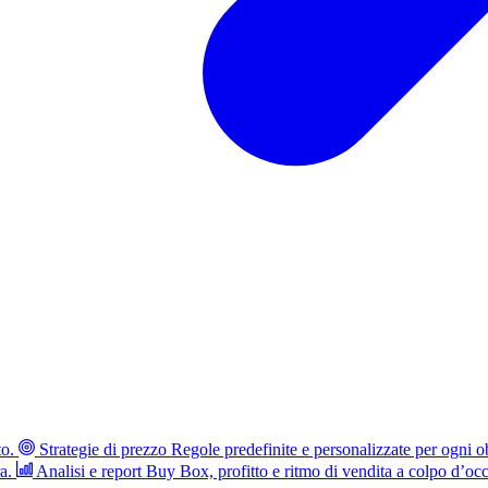
to.
Strategie di prezzo
Regole predefinite e personalizzate per ogni ob
a.
Analisi e report
Buy Box, profitto e ritmo di vendita a colpo d’occ