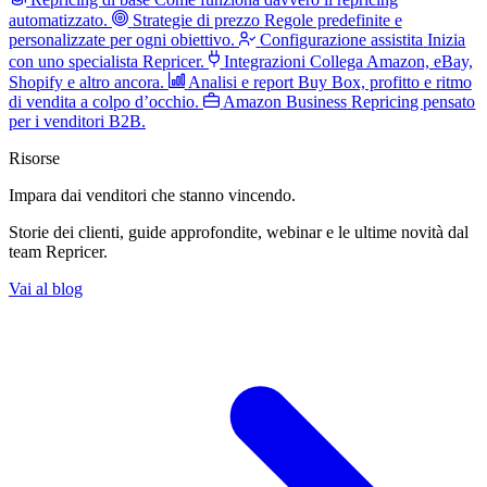
automatizzato.
Strategie di prezzo
Regole predefinite e
personalizzate per ogni obiettivo.
Configurazione assistita
Inizia
con uno specialista Repricer.
Integrazioni
Collega Amazon, eBay,
Shopify e altro ancora.
Analisi e report
Buy Box, profitto e ritmo
di vendita a colpo d’occhio.
Amazon Business
Repricing pensato
per i venditori B2B.
Risorse
Impara dai venditori
che stanno vincendo.
Storie dei clienti, guide approfondite, webinar e le ultime novità dal
team Repricer.
Vai al blog