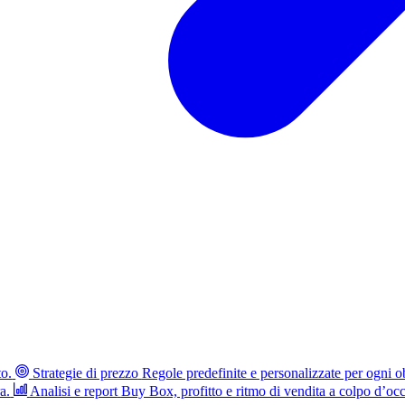
to.
Strategie di prezzo
Regole predefinite e personalizzate per ogni ob
a.
Analisi e report
Buy Box, profitto e ritmo di vendita a colpo d’occ