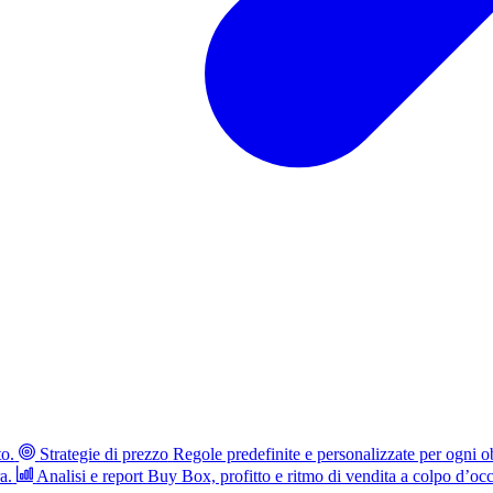
to.
Strategie di prezzo
Regole predefinite e personalizzate per ogni ob
a.
Analisi e report
Buy Box, profitto e ritmo di vendita a colpo d’occ