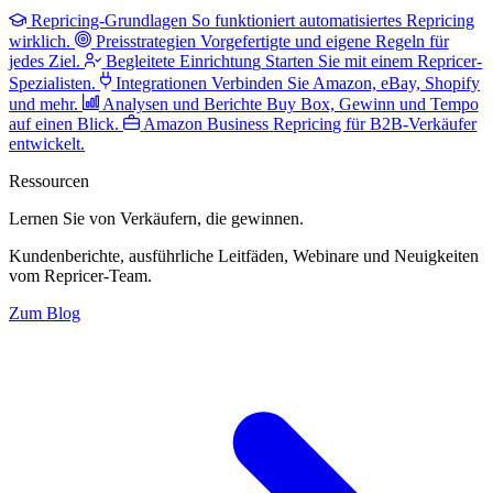
Repricing-Grundlagen
So funktioniert automatisiertes Repricing
wirklich.
Preisstrategien
Vorgefertigte und eigene Regeln für
jedes Ziel.
Begleitete Einrichtung
Starten Sie mit einem Repricer-
Spezialisten.
Integrationen
Verbinden Sie Amazon, eBay, Shopify
und mehr.
Analysen und Berichte
Buy Box, Gewinn und Tempo
auf einen Blick.
Amazon Business
Repricing für B2B-Verkäufer
entwickelt.
Ressourcen
Lernen Sie von Verkäufern,
die gewinnen.
Kundenberichte, ausführliche Leitfäden, Webinare und Neuigkeiten
vom Repricer-Team.
Zum Blog