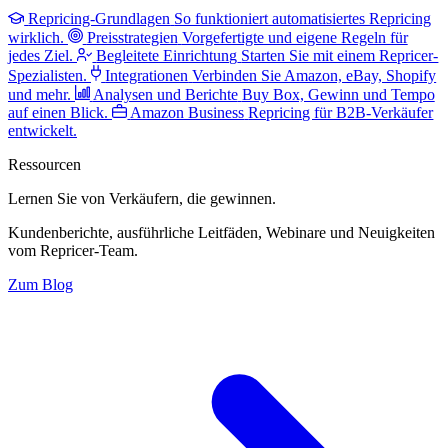
Repricing-Grundlagen
So funktioniert automatisiertes Repricing
wirklich.
Preisstrategien
Vorgefertigte und eigene Regeln für
jedes Ziel.
Begleitete Einrichtung
Starten Sie mit einem Repricer-
Spezialisten.
Integrationen
Verbinden Sie Amazon, eBay, Shopify
und mehr.
Analysen und Berichte
Buy Box, Gewinn und Tempo
auf einen Blick.
Amazon Business
Repricing für B2B-Verkäufer
entwickelt.
Ressourcen
Lernen Sie von Verkäufern,
die gewinnen.
Kundenberichte, ausführliche Leitfäden, Webinare und Neuigkeiten
vom Repricer-Team.
Zum Blog