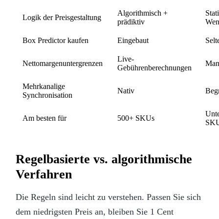
Algorithmisch +
Stat
Logik der Preisgestaltung
prädiktiv
Wen
Box Predictor kaufen
Eingebaut
Selt
Live-
Nettomargenuntergrenzen
Man
Gebührenberechnungen
Mehrkanalige
Nativ
Beg
Synchronisation
Unt
Am besten für
500+ SKUs
SK
Regelbasierte vs. algorithmische
Verfahren
Die Regeln sind leicht zu verstehen. Passen Sie sich
dem niedrigsten Preis an, bleiben Sie 1 Cent