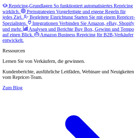
Repricing-Grundlagen
So funktioniert automatisiertes Repricing
wirklich.
Preisstrategien
Vorgefertigte und eigene Regeln für
jedes Ziel.
Begleitete Einrichtung
Starten Sie mit einem Repricer-
Spezialisten.
Integrationen
Verbinden Sie Amazon, eBay, Shopify
und mehr.
Analysen und Berichte
Buy Box, Gewinn und Tempo
auf einen Blick.
Amazon Business
Repricing für B2B-Verkäufer
entwickelt.
Ressourcen
Lernen Sie von Verkäufern,
die gewinnen.
Kundenberichte, ausführliche Leitfäden, Webinare und Neuigkeiten
vom Repricer-Team.
Zum Blog