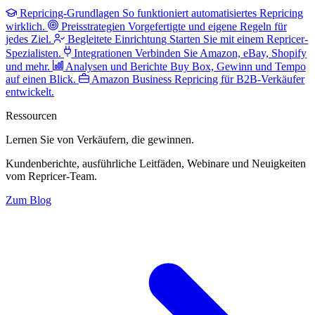
Repricing-Grundlagen
So funktioniert automatisiertes Repricing
wirklich.
Preisstrategien
Vorgefertigte und eigene Regeln für
jedes Ziel.
Begleitete Einrichtung
Starten Sie mit einem Repricer-
Spezialisten.
Integrationen
Verbinden Sie Amazon, eBay, Shopify
und mehr.
Analysen und Berichte
Buy Box, Gewinn und Tempo
auf einen Blick.
Amazon Business
Repricing für B2B-Verkäufer
entwickelt.
Ressourcen
Lernen Sie von Verkäufern,
die gewinnen.
Kundenberichte, ausführliche Leitfäden, Webinare und Neuigkeiten
vom Repricer-Team.
Zum Blog