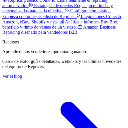
Repricing básico
Cómo funciona realmente el repricing
automatizado.
Estrategias de precios
Reglas predefinidas y
personalizadas para cada objetivo.
Configuración asistida
Empieza con un especialista de Repricer.
Integraciones
Conecta
Amazon, eBay, Shopify y más.
Análisis e informes
Buy Box,
beneficio y ritmo de ventas de un vistazo.
Amazon Business
Repricing diseñado para vendedores B2B.
Recursos
Aprende de los vendedores
que están ganando.
Casos de éxito, guías detalladas, webinars y las últimas novedades
del equipo de Repricer.
Ver el blog