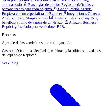
Repricing básico
Cómo funciona realmente el repricing
automatizado.
Estrategias de precios
Reglas predefinidas y
personalizadas para cada objetivo.
Configuración asistida
Empieza con un especialista de Repricer.
Integraciones
Conecta
Amazon, eBay, Shopify y más.
Análisis e informes
Buy Box,
beneficio y ritmo de ventas de un vistazo.
Amazon Business
Repricing diseñado para vendedores B2B.
Recursos
Aprende de los vendedores
que están ganando.
Casos de éxito, guías detalladas, webinars y las últimas novedades
del equipo de Repricer.
Ver el blog