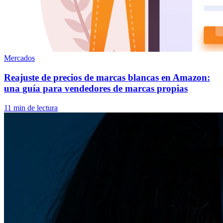
Mercados
Reajuste de precios de marcas blancas en Amazon:
una guía para vendedores de marcas propias
11 min de lectura