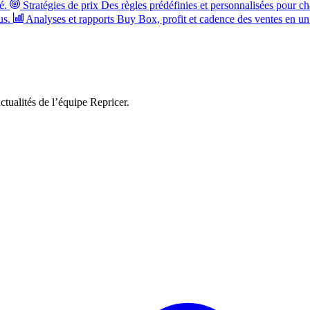
é.
Stratégies de prix
Des règles prédéfinies et personnalisées pour ch
us.
Analyses et rapports
Buy Box, profit et cadence des ventes en un
ctualités de l’équipe Repricer.