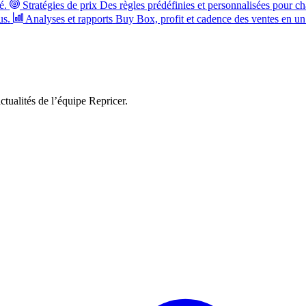
é.
Stratégies de prix
Des règles prédéfinies et personnalisées pour ch
us.
Analyses et rapports
Buy Box, profit et cadence des ventes en un
ctualités de l’équipe Repricer.