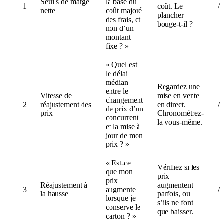
Seuils de marge
la base du
1
coût. Le
nette
coût majoré
plancher
des frais, et
bouge-t-il ?
non d’un
montant
fixe ? »
« Quel est
le délai
médian
Regardez une
entre le
Vitesse de
mise en vente
changement
2
réajustement des
en direct.
de prix d’un
prix
Chronométrez-
concurrent
la vous-même.
et la mise à
jour de mon
prix ? »
« Est-ce
Vérifiez si les
que mon
prix
prix
Réajustement à
augmentent
3
augmente
la hausse
parfois, ou
lorsque je
s’ils ne font
conserve le
que baisser.
carton ? »