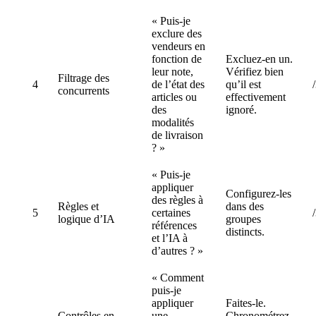
« Puis-je
exclure des
vendeurs en
fonction de
Excluez-en un.
leur note,
Vérifiez bien
Filtrage des
4
de l’état des
qu’il est
concurrents
articles ou
effectivement
des
ignoré.
modalités
de livraison
? »
« Puis-je
appliquer
Configurez-les
des règles à
Règles et
dans des
5
certaines
logique d’IA
groupes
références
distincts.
et l’IA à
d’autres ? »
« Comment
puis-je
appliquer
Faites-le.
Contrôles en
une
Chronométrez