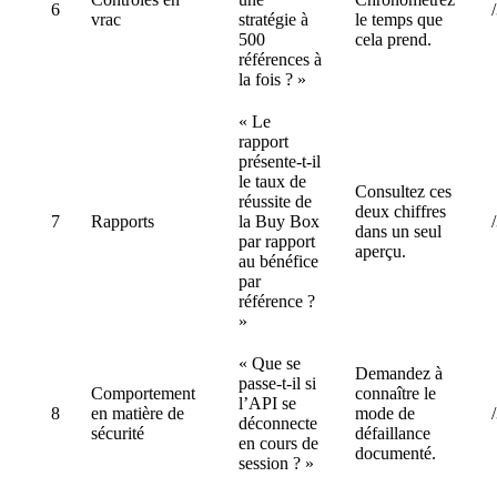
6
vrac
stratégie à
le temps que
500
cela prend.
références à
la fois ? »
« Le
rapport
présente-t-il
le taux de
Consultez ces
réussite de
deux chiffres
7
Rapports
la Buy Box
dans un seul
par rapport
aperçu.
au bénéfice
par
référence ?
»
« Que se
Demandez à
passe-t-il si
Comportement
connaître le
l’API se
8
en matière de
mode de
déconnecte
sécurité
défaillance
en cours de
documenté.
session ? »