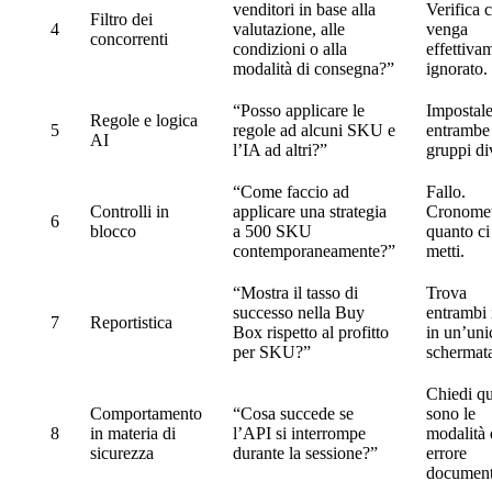
venditori in base alla
Verifica 
Filtro dei
4
valutazione, alle
venga
concorrenti
condizioni o alla
effettiva
modalità di consegna?”
ignorato.
“Posso applicare le
Impostal
Regole e logica
5
regole ad alcuni SKU e
entrambe
AI
l’IA ad altri?”
gruppi di
“Come faccio ad
Fallo.
Controlli in
applicare una strategia
Cronomet
6
blocco
a 500 SKU
quanto ci
contemporaneamente?”
metti.
“Mostra il tasso di
Trova
successo nella Buy
entrambi i
7
Reportistica
Box rispetto al profitto
in un’uni
per SKU?”
schermat
Chiedi qu
Comportamento
“Cosa succede se
sono le
8
in materia di
l’API si interrompe
modalità 
sicurezza
durante la sessione?”
errore
document