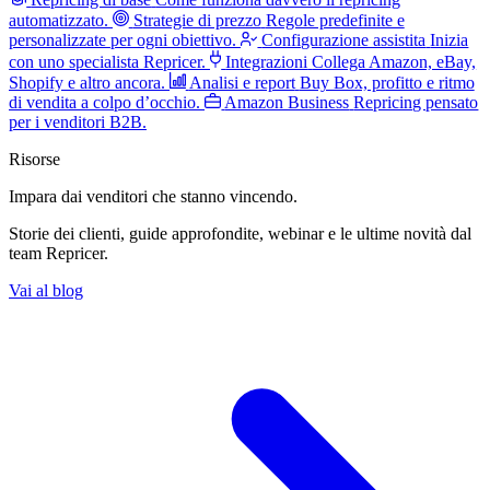
automatizzato.
Strategie di prezzo
Regole predefinite e
personalizzate per ogni obiettivo.
Configurazione assistita
Inizia
con uno specialista Repricer.
Integrazioni
Collega Amazon, eBay,
Shopify e altro ancora.
Analisi e report
Buy Box, profitto e ritmo
di vendita a colpo d’occhio.
Amazon Business
Repricing pensato
per i venditori B2B.
Risorse
Impara dai venditori
che stanno vincendo.
Storie dei clienti, guide approfondite, webinar e le ultime novità dal
team Repricer.
Vai al blog