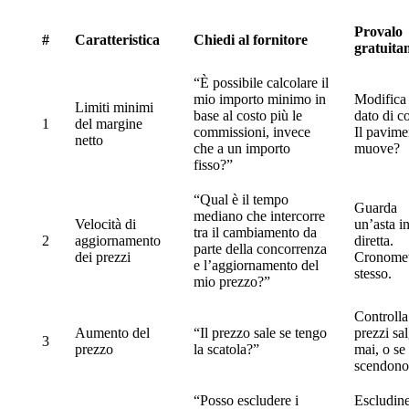
Provalo
#
Caratteristica
Chiedi al fornitore
gratuita
“È possibile calcolare il
mio importo minimo in
Modifica
Limiti minimi
base al costo più le
dato di co
1
del margine
commissioni, invece
Il pavime
netto
che a un importo
muove?
fisso?”
“Qual è il tempo
Guarda
mediano che intercorre
Velocità di
un’asta i
tra il cambiamento da
2
aggiornamento
diretta.
parte della concorrenza
dei prezzi
Cronomet
e l’aggiornamento del
stesso.
mio prezzo?”
Controlla 
Aumento del
“Il prezzo sale se tengo
prezzi sa
3
prezzo
la scatola?”
mai, o se
scendono
“Posso escludere i
Escludin