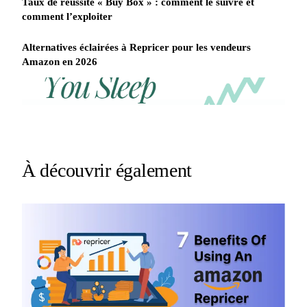
Taux de réussite « Buy Box » : comment le suivre et
comment l’exploiter
Alternatives éclairées à Repricer pour les vendeurs
Amazon en 2026
REPRICER
Win
Your
competitor
the
drops
Buy
price
Box
at
2am.
while
À découvrir également
Repricer.com
you
reacts
sleep
in
seconds.