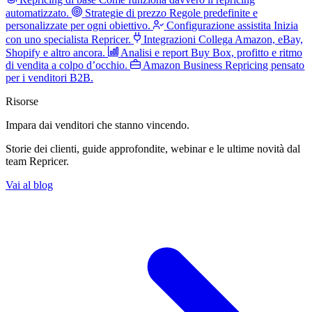
automatizzato.
Strategie di prezzo
Regole predefinite e
personalizzate per ogni obiettivo.
Configurazione assistita
Inizia
con uno specialista Repricer.
Integrazioni
Collega Amazon, eBay,
Shopify e altro ancora.
Analisi e report
Buy Box, profitto e ritmo
di vendita a colpo d’occhio.
Amazon Business
Repricing pensato
per i venditori B2B.
Risorse
Impara dai venditori
che stanno vincendo.
Storie dei clienti, guide approfondite, webinar e le ultime novità dal
team Repricer.
Vai al blog