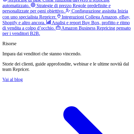
automatizzato.
Strategie di prezzo
Regole predefinite e
personalizzate per ogni obiettivo.
Configurazione assistita
Inizia
con uno specialista Repricer.
Integrazioni
Collega Amazon, eBay,
Shopify e altro ancora.
Analisi e report
Buy Box, profitto e ritmo
di vendita a colpo d’occhio.
Amazon Business
Repricing pensato
per i venditori B2B.
Risorse
Impara dai venditori
che stanno vincendo.
Storie dei clienti, guide approfondite, webinar e le ultime novità dal
team Repricer.
Vai al blog