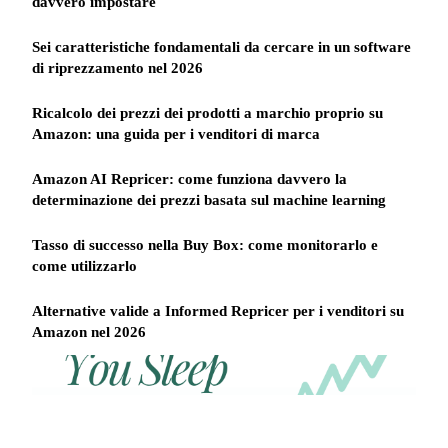
davvero impostare
Sei caratteristiche fondamentali da cercare in un software
di riprezzamento nel 2026
Ricalcolo dei prezzi dei prodotti a marchio proprio su
Amazon: una guida per i venditori di marca
Amazon AI Repricer: come funziona davvero la
determinazione dei prezzi basata sul machine learning
Tasso di successo nella Buy Box: come monitorarlo e
come utilizzarlo
Alternative valide a Informed Repricer per i venditori su
Amazon nel 2026
REPRICER
Win
Your
competitor
the
drops
Buy
price