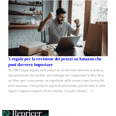
5 regole per la revisione dei prezzi su Amazon che
puoi davvero impostare
TL;DR Cinque regole, nell’ordine in cui dovresti metterle in pratica:
una protezione dei profitti, una strategia per conquistare la Buy Box,
un filtro per i concorrenti, un regolatore delle scorte e una ricerca del
tetto massimo. Crea prima la regola di protezione, perché tutte le altre
regole vengono eseguite al suo interno. Crea per ultima […]