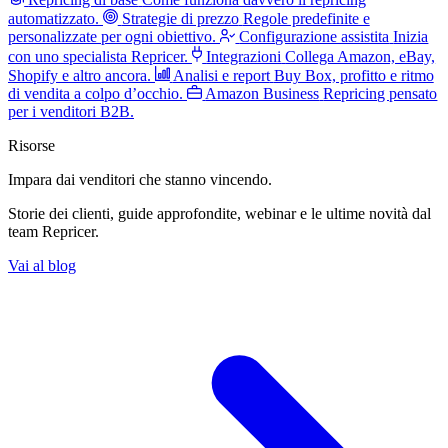
automatizzato.
Strategie di prezzo
Regole predefinite e
personalizzate per ogni obiettivo.
Configurazione assistita
Inizia
con uno specialista Repricer.
Integrazioni
Collega Amazon, eBay,
Shopify e altro ancora.
Analisi e report
Buy Box, profitto e ritmo
di vendita a colpo d’occhio.
Amazon Business
Repricing pensato
per i venditori B2B.
Risorse
Impara dai venditori
che stanno vincendo.
Storie dei clienti, guide approfondite, webinar e le ultime novità dal
team Repricer.
Vai al blog