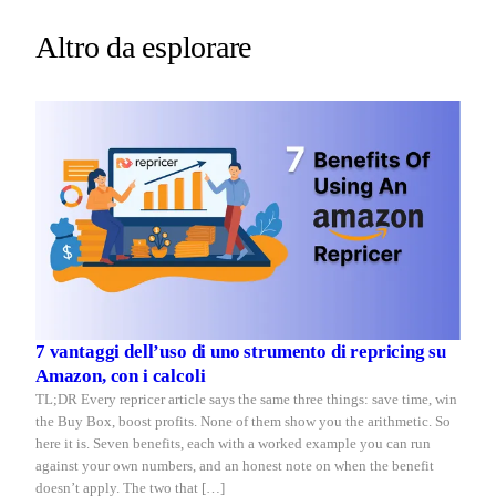
Box
at
2am.
while
Altro da esplorare
Repricer.com
you
reacts
sleep
in
seconds.
7 vantaggi dell’uso di uno strumento di repricing su
Amazon, con i calcoli
TL;DR Every repricer article says the same three things: save time, win
the Buy Box, boost profits. None of them show you the arithmetic. So
here it is. Seven benefits, each with a worked example you can run
against your own numbers, and an honest note on when the benefit
doesn’t apply. The two that […]