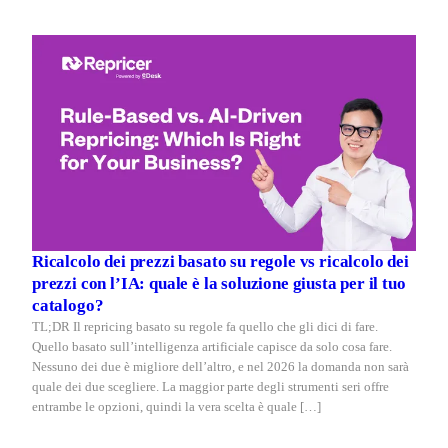
Ricalcolo dei prezzi basato su regole vs ricalcolo dei
prezzi con l’IA: quale è la soluzione giusta per il tuo
catalogo?
TL;DR Il repricing basato su regole fa quello che gli dici di fare.
Quello basato sull’intelligenza artificiale capisce da solo cosa fare.
Nessuno dei due è migliore dell’altro, e nel 2026 la domanda non sarà
quale dei due scegliere. La maggior parte degli strumenti seri offre
entrambe le opzioni, quindi la vera scelta è quale […]