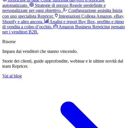
automatizzato.
Strategie di prezzo
Regole predefinite e
personalizzate per ogni obiettivo.
Configurazione assistita
Inizia
con uno specialista Repricer.
Integrazioni
Collega Amazon, eBay,
Shopify e altro ancora.
Analisi e report
Buy Box, profitto e ritmo
di vendita a colpo d’occhio.
Amazon Business
Repricing pensato
per i venditori B2B.
Risorse
Impara dai venditori
che stanno vincendo.
Storie dei clienti, guide approfondite, webinar e le ultime novità dal
team Repricer.
Vai al blog