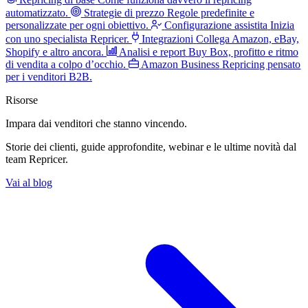
automatizzato.
Strategie di prezzo
Regole predefinite e
personalizzate per ogni obiettivo.
Configurazione assistita
Inizia
con uno specialista Repricer.
Integrazioni
Collega Amazon, eBay,
Shopify e altro ancora.
Analisi e report
Buy Box, profitto e ritmo
di vendita a colpo d’occhio.
Amazon Business
Repricing pensato
per i venditori B2B.
Risorse
Impara dai venditori
che stanno vincendo.
Storie dei clienti, guide approfondite, webinar e le ultime novità dal
team Repricer.
Vai al blog