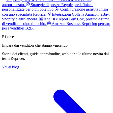
automatizzato.
Strategie di prezzo
Regole predefinite e
personalizzate per ogni obiettivo.
Configurazione assistita
Inizia
con uno specialista Repricer.
Integrazioni
Collega Amazon, eBay,
Shopify e altro ancora.
Analisi e report
Buy Box, profitto e ritmo
di vendita a colpo d’occhio.
Amazon Business
Repricing pensato
per i venditori B2B.
Risorse
Impara dai venditori
che stanno vincendo.
Storie dei clienti, guide approfondite, webinar e le ultime novità dal
team Repricer.
Vai al blog