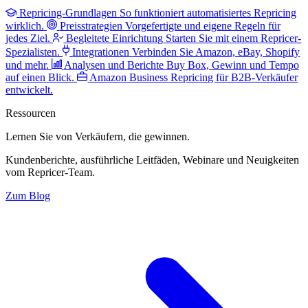
Repricing-Grundlagen
So funktioniert automatisiertes Repricing
wirklich.
Preisstrategien
Vorgefertigte und eigene Regeln für
jedes Ziel.
Begleitete Einrichtung
Starten Sie mit einem Repricer-
Spezialisten.
Integrationen
Verbinden Sie Amazon, eBay, Shopify
und mehr.
Analysen und Berichte
Buy Box, Gewinn und Tempo
auf einen Blick.
Amazon Business
Repricing für B2B-Verkäufer
entwickelt.
Ressourcen
Lernen Sie von Verkäufern,
die gewinnen.
Kundenberichte, ausführliche Leitfäden, Webinare und Neuigkeiten
vom Repricer-Team.
Zum Blog