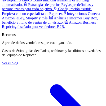
Repricing básico
Cómo funciona realmente el repricing
automatizado.
Estrategias de precios
Reglas predefinidas y
personalizadas para cada objetivo.
Configuración asistida
Empieza con un especialista de Repricer.
Integraciones
Conecta
Amazon, eBay, Shopify y más.
Análisis e informes
Buy Box,
beneficio y ritmo de ventas de un vistazo.
Amazon Business
Repricing diseñado para vendedores B2B.
Recursos
Aprende de los vendedores
que están ganando.
Casos de éxito, guías detalladas, webinars y las últimas novedades
del equipo de Repricer.
Ver el blog