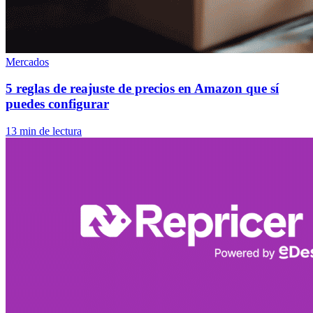
Mercados
5 reglas de reajuste de precios en Amazon que sí
puedes configurar
13 min de lectura