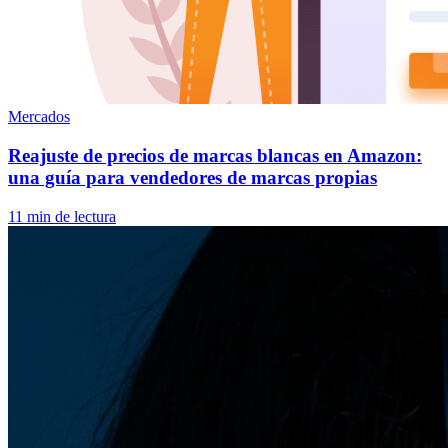
Mercados
Reajuste de precios de marcas blancas en Amazon:
una guía para vendedores de marcas propias
11 min de lectura