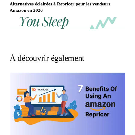
Alternatives éclairées à Repricer pour les vendeurs
Amazon en 2026
REPRICER
Win
Your
competitor
the
drops
Buy
price
Box
at
2am.
while
À découvrir également
Repricer.com
you
reacts
sleep
in
seconds.