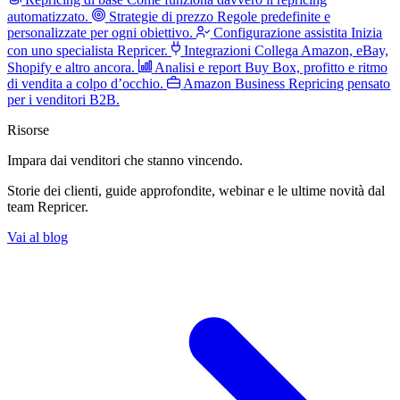
automatizzato.
Strategie di prezzo
Regole predefinite e
personalizzate per ogni obiettivo.
Configurazione assistita
Inizia
con uno specialista Repricer.
Integrazioni
Collega Amazon, eBay,
Shopify e altro ancora.
Analisi e report
Buy Box, profitto e ritmo
di vendita a colpo d’occhio.
Amazon Business
Repricing pensato
per i venditori B2B.
Risorse
Impara dai venditori
che stanno vincendo.
Storie dei clienti, guide approfondite, webinar e le ultime novità dal
team Repricer.
Vai al blog