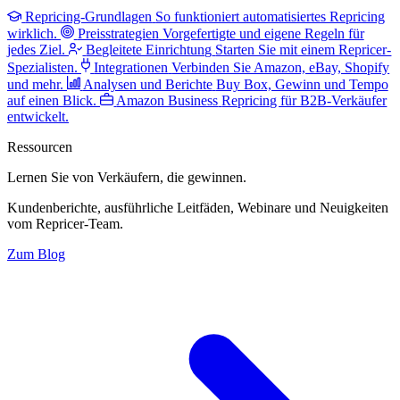
Repricing-Grundlagen
So funktioniert automatisiertes Repricing
wirklich.
Preisstrategien
Vorgefertigte und eigene Regeln für
jedes Ziel.
Begleitete Einrichtung
Starten Sie mit einem Repricer-
Spezialisten.
Integrationen
Verbinden Sie Amazon, eBay, Shopify
und mehr.
Analysen und Berichte
Buy Box, Gewinn und Tempo
auf einen Blick.
Amazon Business
Repricing für B2B-Verkäufer
entwickelt.
Ressourcen
Lernen Sie von Verkäufern,
die gewinnen.
Kundenberichte, ausführliche Leitfäden, Webinare und Neuigkeiten
vom Repricer-Team.
Zum Blog