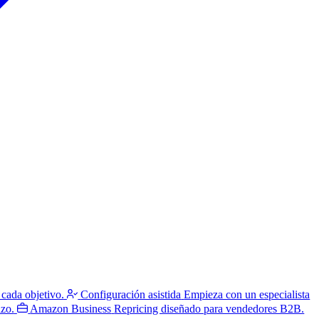
 cada objetivo.
Configuración asistida
Empieza con un especialista
azo.
Amazon Business
Repricing diseñado para vendedores B2B.