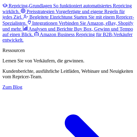
Repricing-Grundlagen
So funktioniert automatisiertes Repricing
wirklich.
Preisstrategien
Vorgefertigte und eigene Regeln für
jedes Ziel.
Begleitete Einrichtung
Starten Sie mit einem Repricer-
Spezialisten.
Integrationen
Verbinden Sie Amazon, eBay, Shopify
und mehr.
Analysen und Berichte
Buy Box, Gewinn und Tempo
auf einen Blick.
Amazon Business
Repricing für B2B-Verkäufer
entwickelt.
Ressourcen
Lernen Sie von Verkäufern,
die gewinnen.
Kundenberichte, ausführliche Leitfäden, Webinare und Neuigkeiten
vom Repricer-Team.
Zum Blog