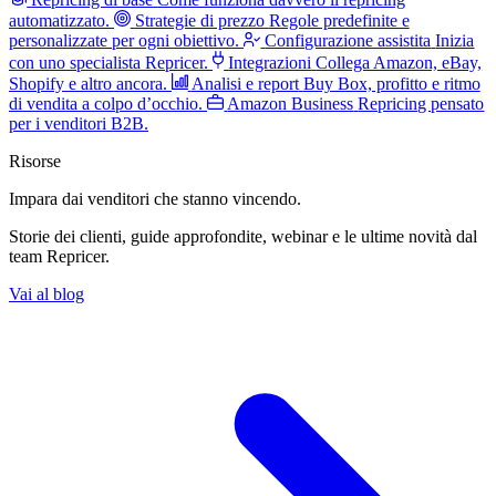
automatizzato.
Strategie di prezzo
Regole predefinite e
personalizzate per ogni obiettivo.
Configurazione assistita
Inizia
con uno specialista Repricer.
Integrazioni
Collega Amazon, eBay,
Shopify e altro ancora.
Analisi e report
Buy Box, profitto e ritmo
di vendita a colpo d’occhio.
Amazon Business
Repricing pensato
per i venditori B2B.
Risorse
Impara dai venditori
che stanno vincendo.
Storie dei clienti, guide approfondite, webinar e le ultime novità dal
team Repricer.
Vai al blog