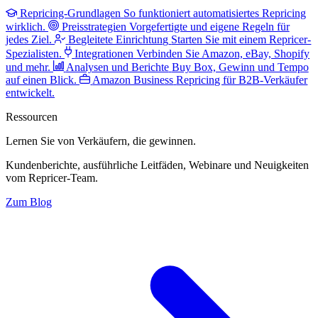
Repricing-Grundlagen
So funktioniert automatisiertes Repricing
wirklich.
Preisstrategien
Vorgefertigte und eigene Regeln für
jedes Ziel.
Begleitete Einrichtung
Starten Sie mit einem Repricer-
Spezialisten.
Integrationen
Verbinden Sie Amazon, eBay, Shopify
und mehr.
Analysen und Berichte
Buy Box, Gewinn und Tempo
auf einen Blick.
Amazon Business
Repricing für B2B-Verkäufer
entwickelt.
Ressourcen
Lernen Sie von Verkäufern,
die gewinnen.
Kundenberichte, ausführliche Leitfäden, Webinare und Neuigkeiten
vom Repricer-Team.
Zum Blog