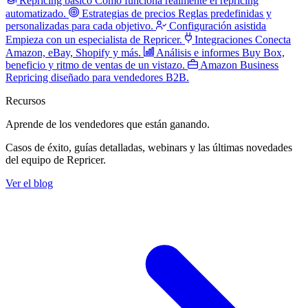
Repricing básico
Cómo funciona realmente el repricing
automatizado.
Estrategias de precios
Reglas predefinidas y
personalizadas para cada objetivo.
Configuración asistida
Empieza con un especialista de Repricer.
Integraciones
Conecta
Amazon, eBay, Shopify y más.
Análisis e informes
Buy Box,
beneficio y ritmo de ventas de un vistazo.
Amazon Business
Repricing diseñado para vendedores B2B.
Recursos
Aprende de los vendedores
que están ganando.
Casos de éxito, guías detalladas, webinars y las últimas novedades
del equipo de Repricer.
Ver el blog