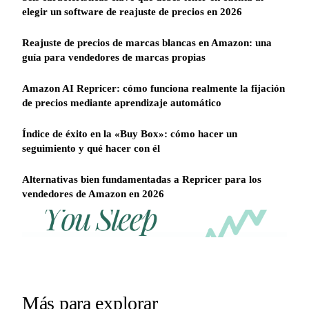
elegir un software de reajuste de precios en 2026
Reajuste de precios de marcas blancas en Amazon: una
guía para vendedores de marcas propias
Amazon AI Repricer: cómo funciona realmente la fijación
de precios mediante aprendizaje automático
Índice de éxito en la «Buy Box»: cómo hacer un
seguimiento y qué hacer con él
Alternativas bien fundamentadas a Repricer para los
vendedores de Amazon en 2026
REPRICER
Win
Your
competitor
the
drops
Buy
price
Box
at
2am.
while
Más para explorar
Repricer.com