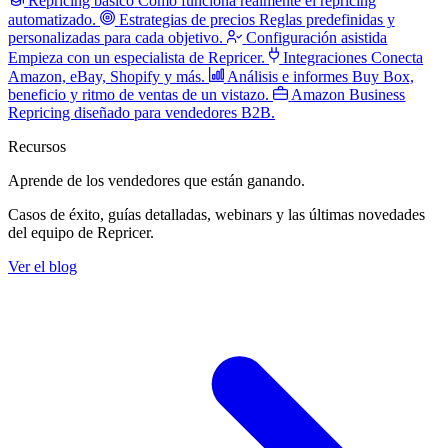
Repricing básico
Cómo funciona realmente el repricing
automatizado.
Estrategias de precios
Reglas predefinidas y
personalizadas para cada objetivo.
Configuración asistida
Empieza con un especialista de Repricer.
Integraciones
Conecta
Amazon, eBay, Shopify y más.
Análisis e informes
Buy Box,
beneficio y ritmo de ventas de un vistazo.
Amazon Business
Repricing diseñado para vendedores B2B.
Recursos
Aprende de los vendedores
que están ganando.
Casos de éxito, guías detalladas, webinars y las últimas novedades
del equipo de Repricer.
Ver el blog